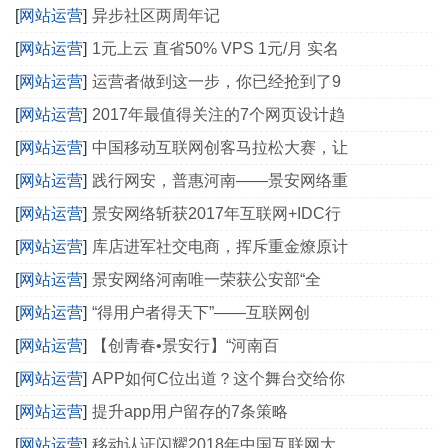
[
网站运营
]
异步社区两周年记
[
网站运营
]
1元上云 直省50% VPS 1元/月 实名
[
网站运营
]
运营者做到这一步，你已经抢到了9
[
网站运营
]
2017年最值得关注的7个网页设计趋
[
网站运营
]
中国移动互联网创客马拉松大赛，让
[
网站运营
]
践行网安，普惠河南——景安网络重
[
网站运营
]
景安网络斩获2017年互联网+IDC行
[
网站运营
]
库店进军社交电商，挥斥重金燎原计
[
网站运营
]
景安网络河南唯一荣获公安部“全
[
网站运营
]
“得用户者得天下”——互联网创
[
网站运营
]
【创青春•景安行】“河南百
[
网站运营
]
APP如何C位出道？这个舞台交给你
[
网站运营
]
提升app用户留存的7条策略
[
网站运营
]
移动认证闪耀2018年中国互联网大